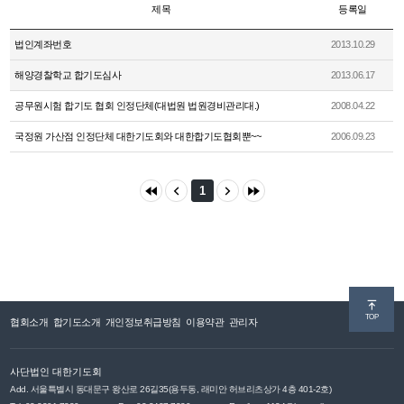
제목
등록일
법인계좌번호
2013.10.29
해양경찰학교 합기도심사
2013.06.17
공무원시험 합기도 협회 인정단체(대법원 법원경비관리대.)
2008.04.22
국정원 가산점 인정단체 대한기도회와 대한합기도협회뿐~~
2006.09.23
1
TOP
협회소개
합기도소개
개인정보취급방침
이용약관
관리자
사단법인 대한기도회
Add. 서울특별시 동대문구 왕산로 26길35(용두동, 래미안 허브리츠상가 4층 401-2호)