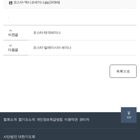
포스터-멕시코세미나.jpg [141kb]
.
포스터-태국세미나
이전글
포스터-말레이시아 세미나
다음글
목록으로
TOP
협회소개
합기도소개
개인정보취급방침
이용약관
관리자
사단법인 대한기도회