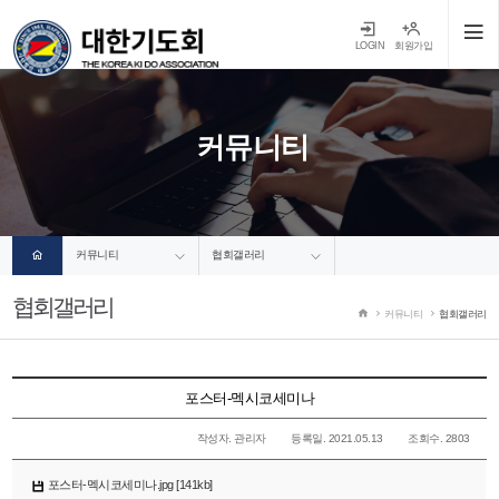
LOGIN
회원가입
커뮤니티
커뮤니티
협회갤러리
협회갤러리
커뮤니티
협회갤러리
포스터-멕시코세미나
작성자. 관리자
등록일. 2021.05.13
조회수. 2803
포스터-멕시코세미나.jpg [141kb]