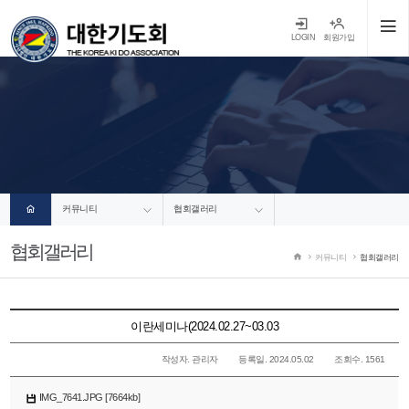
LOGIN
회원가입
커뮤니티
협회갤러리
협회갤러리
커뮤니티
협회갤러리
이란세미나(2024.02.27~03.03
작성자. 관리자
등록일. 2024.05.02
조회수. 1561
IMG_7641.JPG [7664kb]